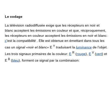
Le codage
La télévision radiodiffusée exige que les récepteurs en noir et
blanc acceptent les émissions en couleur et que, réciproquement,
les récepteurs en couleur acceptent les émissions en noir et blanc:
c
’est la
compatibilité
. Elle est obtenue en émettant dans tous les
Y
cas un
signal «noir et blanc»
E
traduisant la
luminance
de l’objet.
R
V
Les trois signaux primaires de la couleur:
E
(
rouge
),
E
(
vert
) et
B
E
(
bleu
), forment ce signal par la combinaison: