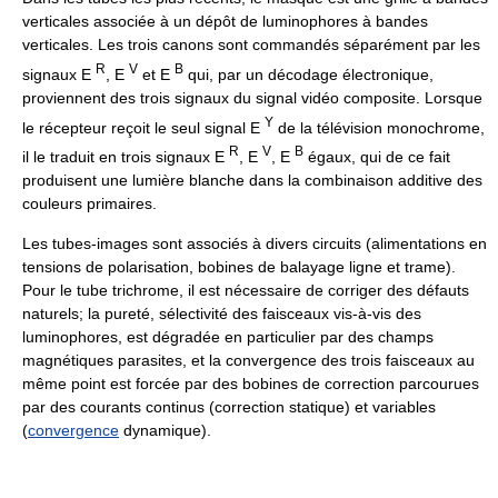
verticales associée à un dépôt de luminophores à bandes
verticales. Les trois canons sont commandés séparément par les
R
V
B
signaux E
, E
et E
qui, par un décodage électronique,
proviennent des trois signaux du signal vidéo composite. Lorsque
Y
le récepteur reçoit le seul signal E
de la télévision monochrome,
R
V
B
il le traduit en trois signaux E
, E
, E
égaux, qui de ce fait
produisent une lumière blanche dans la combinaison additive des
couleurs primaires.
Les tubes-images sont associés à divers circuits (alimentations en
tensions de polarisation, bobines de balayage ligne et trame).
Pour le tube trichrome, il est nécessaire de corriger des défauts
naturels; la pureté, sélectivité des faisceaux vis-à-vis des
luminophores, est dégradée en particulier par des champs
magnétiques parasites, et la convergence des trois faisceaux au
même point est forcée par des bobines de correction parcourues
par des courants continus (correction statique) et variables
(
convergence
dynamique).