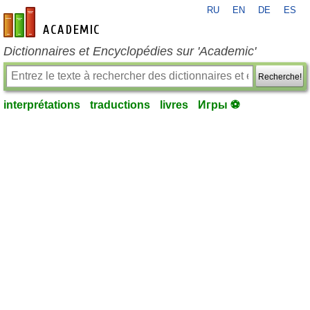
RU
EN
DE
ES
fr-academic.com
Dictionnaires et Encyclopédies sur 'Academic'
Recherche!
interprétations
traductions
livres
Игры ⚽